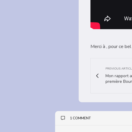
Merci à , pour ce b
PREVIOUS ARTICL
Mon rapport au
première Bou
1 COMMENT