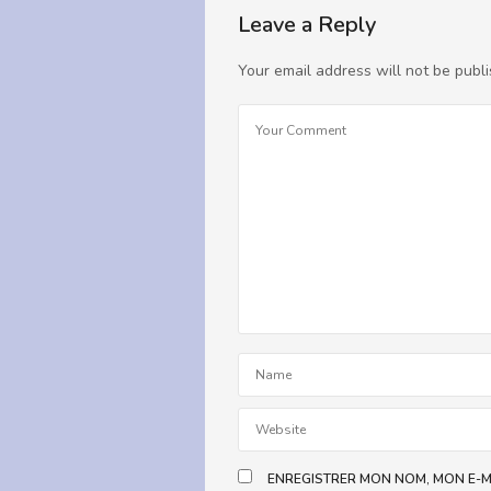
Leave a Reply
BADDACK
DIT :
1 MAI 2022 À 09:49
Your email address will not be publi
ENREGISTRER MON NOM, MON E-M