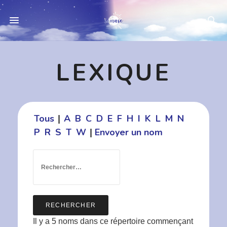
LEXIQUE
Tous
A
B
C
D
E
F
H
I
K
L
M
N
|
P
R
S
T
W
Envoyer un nom
|
Il y a 5 noms dans ce répertoire commençant